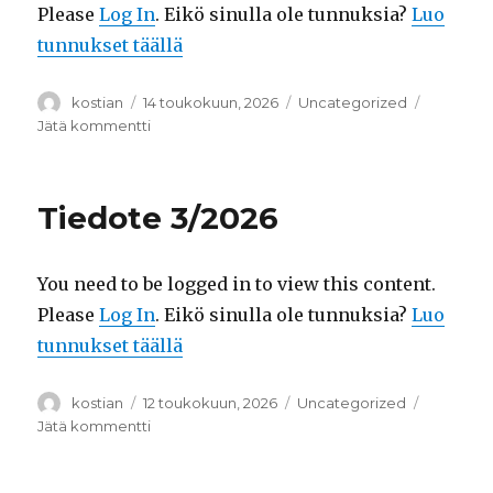
Please
Log In
. Eikö sinulla ole tunnuksia?
Luo
tunnukset täällä
Kirjoittaja
kostian
Julkaistu
14 toukokuun, 2026
Kategoriat
Uncategorized
Jätä kommentti
artikkeliin
Välittömiä
toimenpiteitä
vaativia
Tiedote 3/2026
asioita
You need to be logged in to view this content.
Please
Log In
. Eikö sinulla ole tunnuksia?
Luo
tunnukset täällä
Kirjoittaja
kostian
Julkaistu
12 toukokuun, 2026
Kategoriat
Uncategorized
Jätä kommentti
artikkeliin
Tiedote
3/2026