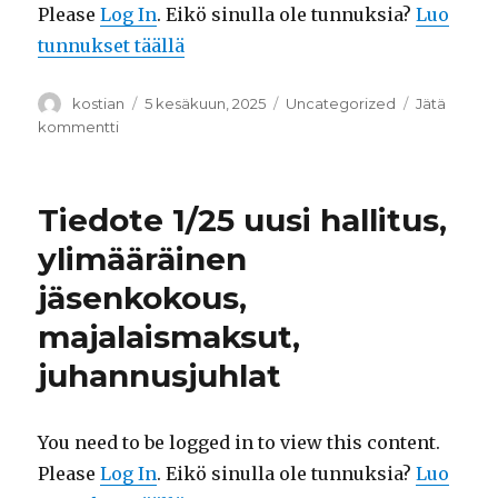
Please
Log In
. Eikö sinulla ole tunnuksia?
Luo
tunnukset täällä
Kirjoittaja
Julkaistu
Kategoriat
kostian
5 kesäkuun, 2025
Uncategorized
Jätä
artikkeliin
kommentti
Tiedote
2/25
juhannus
Tiedote 1/25 uusi hallitus,
ja
ajankohtaiset
ylimääräinen
asiat
jäsenkokous,
majalaismaksut,
juhannusjuhlat
You need to be logged in to view this content.
Please
Log In
. Eikö sinulla ole tunnuksia?
Luo