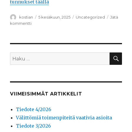
tunnukset täällä
Kirjoittaja
Julkaistu
Kategoriat
kostian
5 kesäkuun, 2025
Uncategorized
Jätä
artikkeliin
kommentti
Tiedote
1/25
uusi
hallitus,
ylimääräinen
HA
Etsi:
jäsenkokous,
majalaismaksut,
juhannusjuhlat
VIIMEISIMMÄT ARTIKKELIT
Tiedote 4/2026
Välittömiä toimenpiteitä vaativia asioita
Tiedote 3/2026